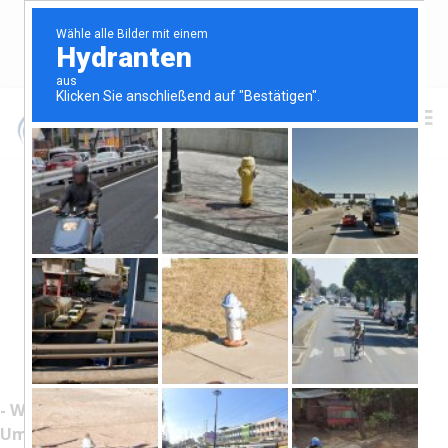
+49 (0) 3437 7590176
+49 (0) 176 21202534
avex-utl@gmx.de
HÄUFIG GESTELLTE FRAGEN
- Welche Angaben brauchen Sie, damit mir ein
Umzugsangebot erstellen?