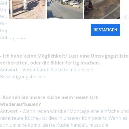
Antwort: - Teilen Sie uns bitte folgende Info mit:
Umzugsliste, Etage, Parkmöglichkeit, Abtragweg,
Wunschtermin, zusätzliche Leistungen (z.B. Einpackservice),
Besonderheiten z.B.: engte Wendetreppe, ein schwererer
Gegenstand, Eingang von hinterem Hof, kleiner innerer
Aufzug usw.
- Ich habe keine Möglichkeit/ Lust eine Umzugsgutliste
vorbereiten, oder die Bilder fertig machen.
Antwort: - Vereinbaren Sie bitte mit uns ein
Besichtigungstermin
- Können Sie unsere Küche beim neuen Ort
wiederaufbauen?
Antwort: - Wenn reden wir über Montage eine einfache und
nicht teure Küche,- ist dies in unserer Kompetenz. Wenn es
sich um eine komplizierte Küche handelt, muss die