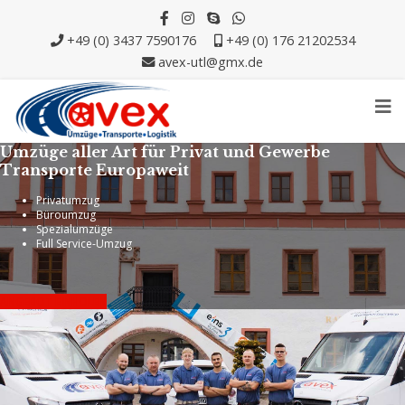
+49 (0) 3437 7590176
+49 (0) 176 21202534
avex-utl@gmx.de
Umzüge aller Art für Privat und Gewerbe
Transporte Europaweit
Privatumzug
Büroumzug
Spezialumzüge
Full Service-Umzug
ANGEBOT EINHOLEN